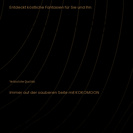
Entdeckt köstliche Fantasien für Sie und Ihn.
Sex darf zärtlich, wild, zögerlich oder verspielt sein.
Kokomoon begleitet dich – genau da, wo du bist.
Und führt dich dahin, wo du wieder spüren kannst:
Es darf gut sein.
Verlässliche Qualität.
Immer auf der sauberen Seite mit KOKOMOON
Wir produzieren an Vollmond-Tagen -nachhaltig,
hochwertig und ehrlich. Jedes Kokomoon
durchläuft strenge Qualitätskontrollen – vom
Ursprung in Afrika bis zum Versand in deine Hände.