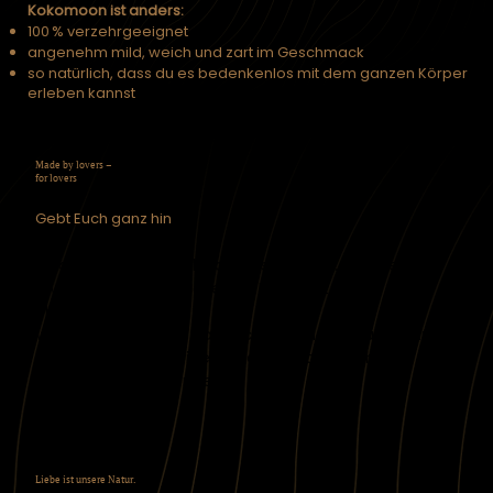
Kokomoon ist anders:
100 % verzehrgeeignet
angenehm mild, weich und zart im Geschmack
so natürlich, dass du es bedenkenlos mit dem ganzen Körper
erleben kannst
Made by lovers –
for lovers
Gebt Euch ganz hin
Kokomoon ist für alle, die Lust haben: Ob allein, zu
zweit, queer oder hetero – Intimität ist ein
Menschenrecht.
Wir glauben an die natürliche Sexualität und daran,
dass du sie auf deine Art leben darfst. Ohne
Scham. Ohne Chemie.
Liebe ist unsere Natur.