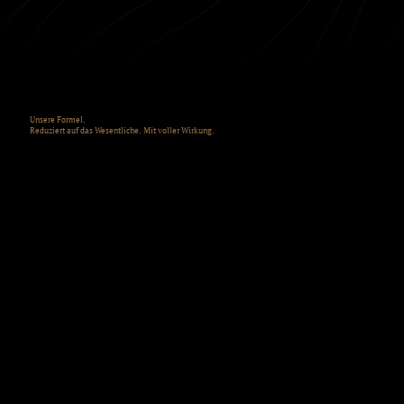
Unsere Formel.
Reduziert auf das Wesentliche. Mit voller Wirkung.
Hinter Kokomoon steckt eine sorgsam
abgestimmte
Komposition
aus hautverwöhnender
Naturkraft.
Unsere einzigartige Textur basiert auf einer
tropischen Naturbasis, das seit Jahrhunderten für
seine pflegenden, antibakteriellen und
regenerierenden Eigenschaften geschätzt wird –
bei uns liebevoll vereint im sogenannten Auravita-
Ölkomplex.